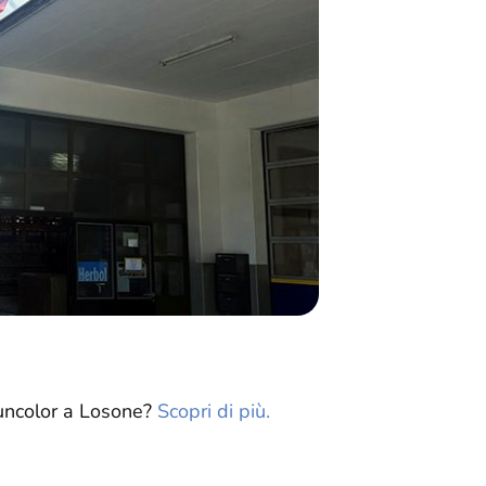
Suncolor a Losone?
Scopri di più.