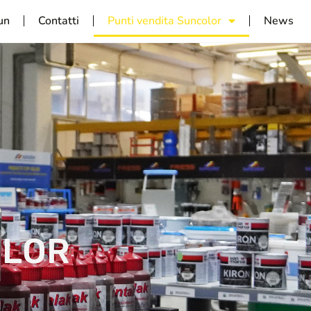
tun
Contatti
Punti vendita Suncolor
News
OLOR